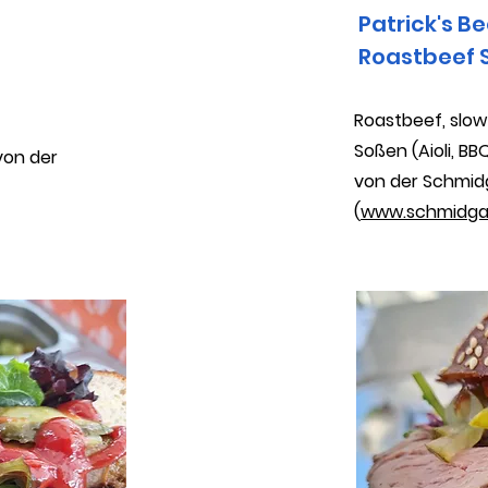
Patrick's Be
Roastbeef 
Roastbeef, slo
Soßen (Aioli, BBQ
von der
von der Schmid
(
www.schmidgae