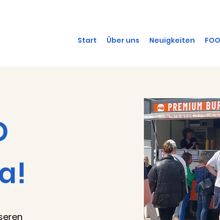
Start
Über uns
Neuigkeiten
FOO
D
a!
nseren