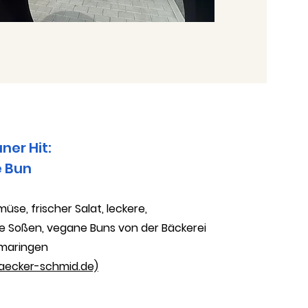
ner Hit:
 Bun
müse, frischer Salat, leckere,
e Soßen, vegane Buns
von
der Bäckerei
maringen
aecker-schmid.de)