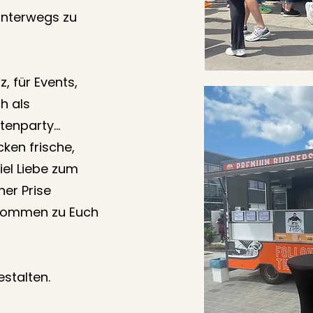
unterwegs zu
, für Events,
h als
tenparty...
ken frische,
iel Liebe zum
ner Prise
 kommen zu Euch
stalten.​