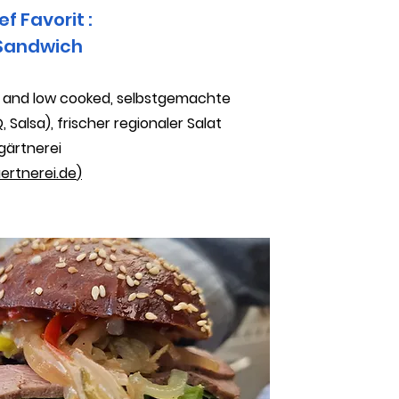
ef Favorit :
Sandwich
w and low cooked, selbstgemachte
, Salsa), frischer regionaler Salat
gärtnerei
rtnerei.de
)