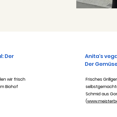
l: Der
Anita's vega
Der Gemüse
len wir frisch
Frisches Grillge
im Biohof
selbstgemacht
Schmid aus Go
(
www.meisterb